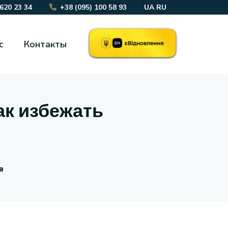
 620 23 34
+38 (095) 100 58 93
UA
RU
с
Контакты
ак избежать
в