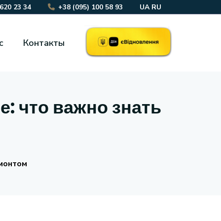
 620 23 34
+38 (095) 100 58 93
UA
RU
с
Контакты
: что важно знать
емонтом