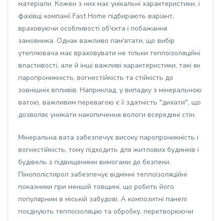
матеріали. Кожен з них має унікальні характеристики, і
фахівці компанії Fast Home підбирають варіант,
враховуючи особливості об'єкта і побажання
замовника. Однак важливо пам'ятати, що вибір
утеплювача має враховувати не тільки теплоізоляційні
властивості, але й інші важливі характеристики, такі як
паропроникність, вогнестійкість та стійкість до
зовнішніх впливів. Наприклад, у випадку з мінеральною
ватою, важливим перевагою є її здатність "дихати", що
дозволяє уникати накопичення вологи всередині стін.
Мінеральна вата забезпечує високу паропроникність і
вогнестійкість, тому підходить для житлових будинків і
будівель з підвищеними вимогами до безпеки.
Пінополістирол забезпечує відмінні теплоізоляційні
показники при меншій товщині, що робить його
популярним в міській забудові. А композитні панелі
поєднують теплоізоляцію та обробку, перетворюючи