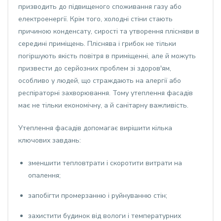
призводить до підвищеного споживання газу або
електроенергії. Крім того, холодні стіни стають
причиною конденсату, сирості та утворення плісняви в
середині приміщень. Пліснява і грибок не тільки
погіршують якість повітря в приміщенні, але й можуть
призвести до серйозних проблем зі здоров'ям,
особливо у людей, що страждають на алергії або
респіраторні захворювання. Тому утеплення фасадів
має не тільки економічну, а й санітарну важливість.
Утеплення фасадів допомагає вирішити кілька
ключових завдань:
зменшити тепловтрати і скоротити витрати на
опалення;
запобігти промерзанню і руйнуванню стін;
захистити будинок від вологи і температурних