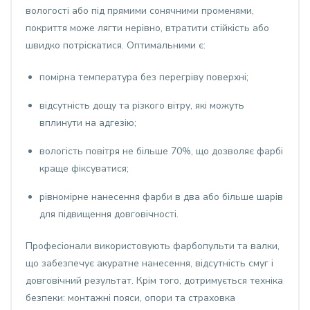
вологості або під прямими сонячними променями,
покриття може лягти нерівно, втратити стійкість або
швидко потріскатися. Оптимальними є:
помірна температура без перегріву поверхні;
відсутність дощу та різкого вітру, які можуть
вплинути на адгезію;
вологість повітря не більше 70%, що дозволяє фарбі
краще фіксуватися;
рівномірне нанесення фарби в два або більше шарів
для підвищення довговічності.
Професіонали використовують фарбопульти та валки,
що забезпечує акуратне нанесення, відсутність смуг і
довговічний результат. Крім того, дотримується техніка
безпеки: монтажні пояси, опори та страховка