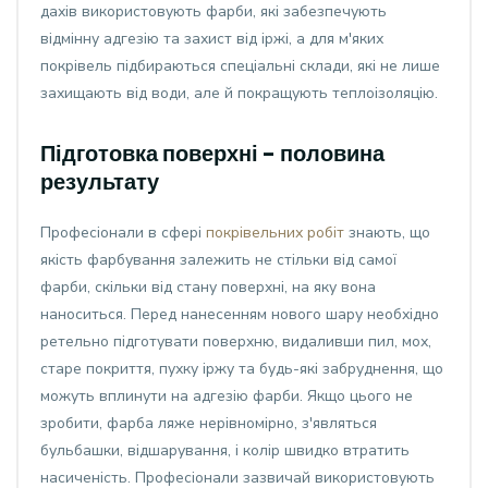
дахів використовують фарби, які забезпечують
відмінну адгезію та захист від іржі, а для м'яких
покрівель підбираються спеціальні склади, які не лише
захищають від води, але й покращують теплоізоляцію.
Підготовка поверхні - половина
результату
Професіонали в сфері
покрівельних робіт
знають, що
якість фарбування залежить не стільки від самої
фарби, скільки від стану поверхні, на яку вона
наноситься. Перед нанесенням нового шару необхідно
ретельно підготувати поверхню, видаливши пил, мох,
старе покриття, пухку іржу та будь-які забруднення, що
можуть вплинути на адгезію фарби. Якщо цього не
зробити, фарба ляже нерівномірно, з'являться
бульбашки, відшарування, і колір швидко втратить
насиченість. Професіонали зазвичай використовують