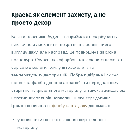
Краска як елемент захисту, а не
просто декор
Багато власників будинків сприймають фарбування
виключно як механічне покращення зовнішнього
вигляду даху, але насправді це повноцінна захисна
процедура. Сучасні лакофарбові матеріали створюють
бар'єр від вологи, іржі, ультрафіолету та
температурних деформацій. Добре підібрана і якісно
нанесена фарба допомагає запобігти передчасному
старінню покрівельного матеріалу, а також захищає від
негативних впливів навколишнього середовища.
Грамотно виконане
фарбування даху
допомагає:
уповільнити процес старіння покрівельного
матеріалу;